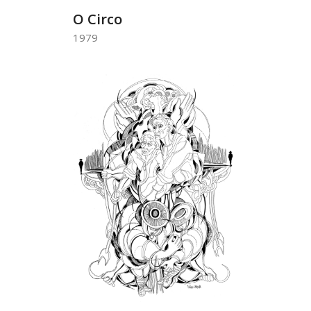
O Circo
1979