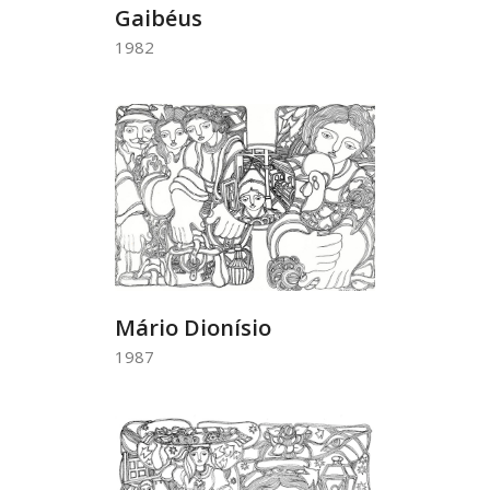
Gaibéus
1982
Mário Dionísio
1987